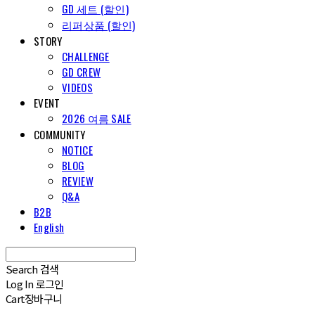
GD 세트 (할인)
리퍼상품 (할인)
STORY
CHALLENGE
GD CREW
VIDEOS
EVENT
2026 여름 SALE
COMMUNITY
NOTICE
BLOG
REVIEW
Q&A
B2B
English
Search
검색
Log In
로그인
Cart
장바구니