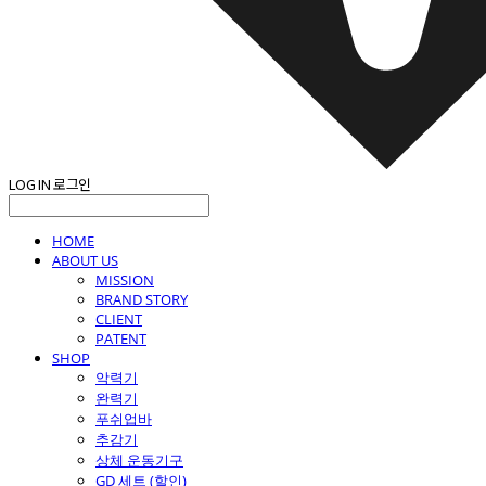
LOG IN
로그인
HOME
ABOUT US
MISSION
BRAND STORY
CLIENT
PATENT
SHOP
악력기
완력기
푸쉬업바
추감기
상체 운동기구
GD 세트 (할인)