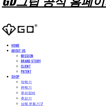
GD그립 공식 홈페
HOME
ABOUT US
MISSION
BRAND STORY
CLIENT
PATENT
SHOP
악력기
완력기
푸쉬업바
추감기
상체 운동기구