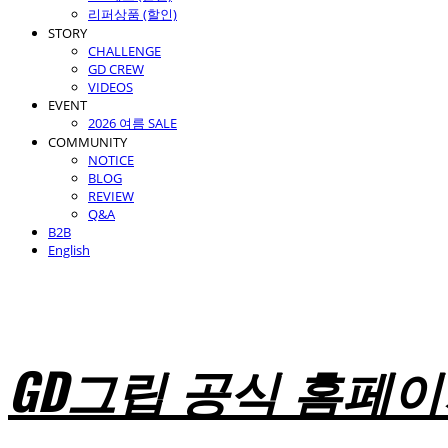
리퍼상품 (할인)
STORY
CHALLENGE
GD CREW
VIDEOS
EVENT
2026 여름 SALE
COMMUNITY
NOTICE
BLOG
REVIEW
Q&A
B2B
English
GD그립 공식 홈페