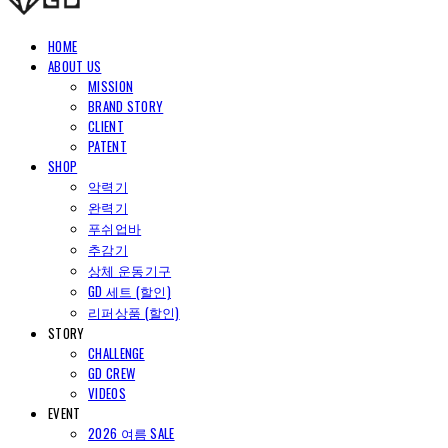
HOME
ABOUT US
MISSION
BRAND STORY
CLIENT
PATENT
SHOP
악력기
완력기
푸쉬업바
추감기
상체 운동기구
GD 세트 (할인)
리퍼상품 (할인)
STORY
CHALLENGE
GD CREW
VIDEOS
EVENT
2026 여름 SALE