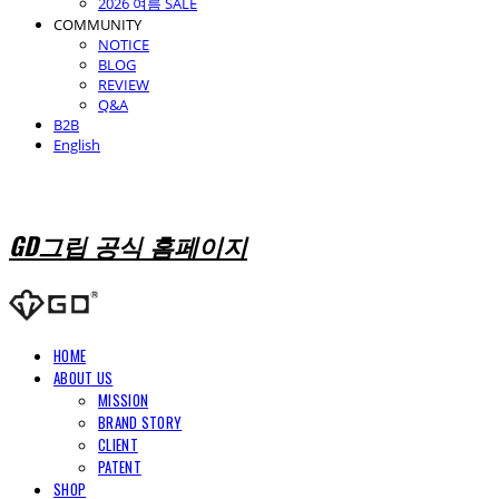
2026 여름 SALE
COMMUNITY
NOTICE
BLOG
REVIEW
Q&A
B2B
English
GD그립 공식 홈페이지
HOME
ABOUT US
MISSION
BRAND STORY
CLIENT
PATENT
SHOP