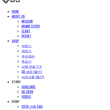
HOME
ABOUT US
MISSION
BRAND STORY
CLIENT
PATENT
SHOP
악력기
완력기
푸쉬업바
추감기
상체 운동기구
GD 세트 (할인)
리퍼상품 (할인)
STORY
CHALLENGE
GD CREW
VIDEOS
EVENT
2026 여름 SALE