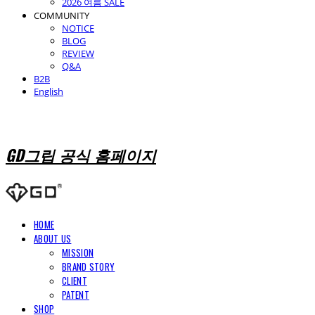
2026 여름 SALE
COMMUNITY
NOTICE
BLOG
REVIEW
Q&A
B2B
English
GD그립 공식 홈페이지
HOME
ABOUT US
MISSION
BRAND STORY
CLIENT
PATENT
SHOP