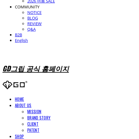
2026 여름 SALE
COMMUNITY
NOTICE
BLOG
REVIEW
Q&A
B2B
English
GD그립 공식 홈페이지
HOME
ABOUT US
MISSION
BRAND STORY
CLIENT
PATENT
SHOP