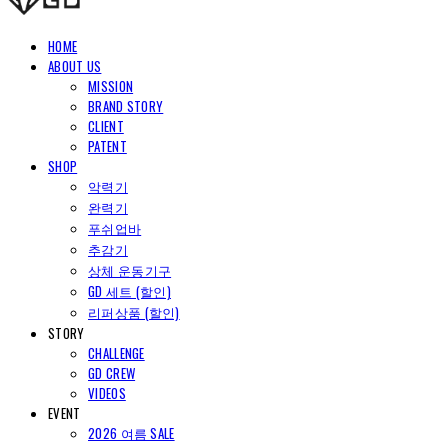
HOME
ABOUT US
MISSION
BRAND STORY
CLIENT
PATENT
SHOP
악력기
완력기
푸쉬업바
추감기
상체 운동기구
GD 세트 (할인)
리퍼상품 (할인)
STORY
CHALLENGE
GD CREW
VIDEOS
EVENT
2026 여름 SALE